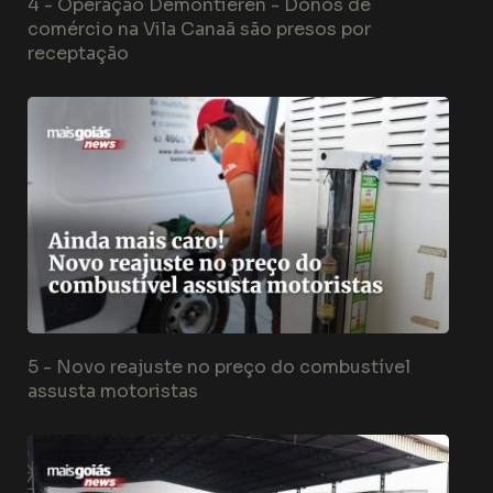
4 -
Operação Demontieren - Donos de
comércio na Vila Canaã são presos por
receptação
5 -
Novo reajuste no preço do combustível
assusta motoristas