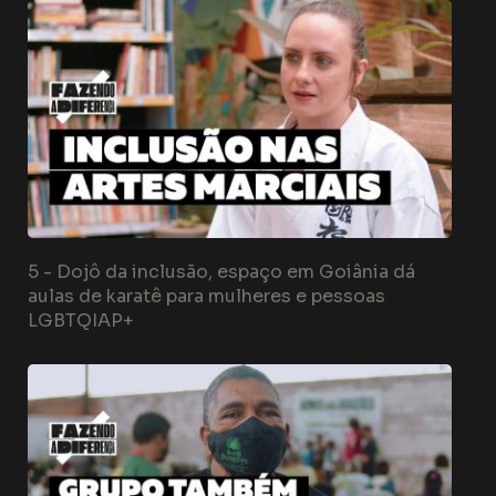
5 -
Dojô da inclusão, espaço em Goiânia dá
aulas de karatê para mulheres e pessoas
LGBTQIAP+